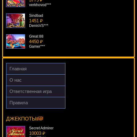
verkhovod***
Sindbad
1451 ₽
DenisVS***
Great 88
4450 ₽
Gamer***
Big Catch
4761 ₽
Panamer***
Главная
Lucky Koi
О нас
120 ₽
Lucy***
Ответственная игра
Lucky Panda
Правила
462 ₽
Tycoons
superman***
15281 ₽
mgarkunov***
ДЖЕКПОТЫ
Secret Admirer
10003 ₽