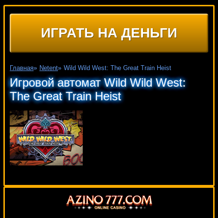
ИГРАТЬ НА ДЕНЬГИ
Главная
»
Netent
»
Wild Wild West: The Great Train Heist
Игровой автомат Wild Wild West:
The Great Train Heist