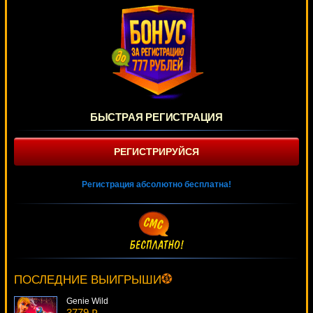
БЫСТРАЯ РЕГИСТРАЦИЯ
РЕГИСТРИРУЙСЯ
Регистрация абсолютно бесплатна!
Cool Buck
3444 ₽
turen***
ПОСЛЕДНИЕ ВЫИГРЫШИ
Genie Wild
3779 ₽