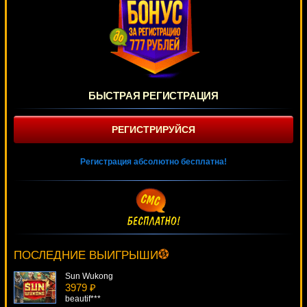
БЫСТРАЯ РЕГИСТРАЦИЯ
РЕГИСТРИРУЙСЯ
Регистрация абсолютно бесплатна!
Jackpot Jamba
2577 ₽
Lucy***
ПОСЛЕДНИЕ ВЫИГРЫШИ
Sun Wukong
3979 ₽
beautif***