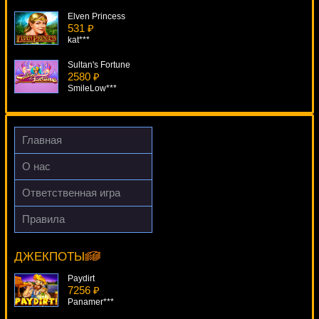
Elven Princess
531 ₽
kat***
Sultan's Fortune
2580 ₽
SmileLow***
Halloween Fortune II
4831 ₽
loto***
Главная
Hollywood Star
О нас
3017 ₽
lucky***
Ответственная игра
Old Timer
Правила
3930 ₽
Monster Lab
SmileLow***
12682 ₽
loto***
ДЖЕКПОТЫ
Paydirt
7256 ₽
Panamer***