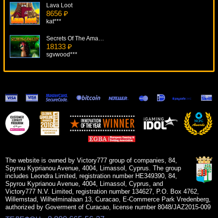
Lava Loot
8656 ₽
kat***
Secrets Of The Amazon
18133 ₽
sgvwood***
Emoji Planet Video Slot
13211 ₽
alex***
Retro Reels Diamond Glitz
12214 ₽
beautif***
Gladiator
7022 ₽
aleg***
The website is owned by Victory777 group of companies, 84,
Spyrou Kyprianou Avenue, 4004, Limassol, Cyprus. The group
includes Leondra Limited, registration number HE349390, 84,
Spyrou Kyprianou Avenue, 4004, Limassol, Cyprus, and
Victory777 N.V. Limited, registration number 134627, P.O. Box 4762,
Willemstad, Wilhelminalaan 13, Curacao, E-Commerce Park Vredenberg,
authorized by Goverment of Curacao, license number 8048/JAZ2015-009