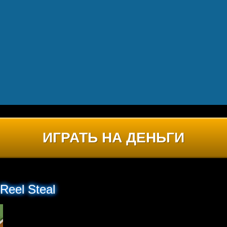
ИГРАТЬ НА ДЕНЬГИ
Reel Steal