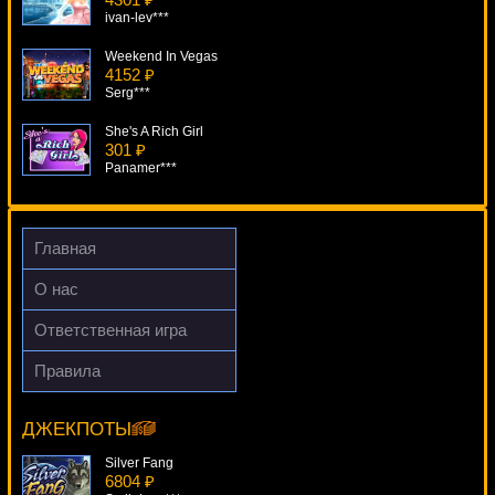
ivan-lev***
Weekend In Vegas
4152 ₽
Serg***
She's A Rich Girl
301 ₽
Panamer***
Money Mad Monkey
1295 ₽
drink***
Главная
Moonshine
О нас
2972 ₽
turen***
Ответственная игра
American Diner
Правила
3187 ₽
Bubble Bonanza
DenisVS***
13745 ₽
Cteb***
ДЖЕКПОТЫ
Silver Fang
6804 ₽