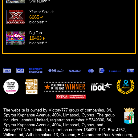
SmileLow***
Xfactor Scratch
6665 ₽
blogolet***
Big Top
18463 ₽
blogolet***
2 Million B.C.
17083 ₽
turen***
Scrooge
9326 ₽
sgvwood***
The Mummy
9963 ₽
Cteb***
The website is owned by Victory777 group of companies, 84,
Spyrou Kyprianou Avenue, 4004, Limassol, Cyprus. The group
includes Leondra Limited, registration number HE349390, 84,
Spyrou Kyprianou Avenue, 4004, Limassol, Cyprus, and
Victory777 N.V. Limited, registration number 134627, P.O. Box 4762,
Willemstad, Wilhelminalaan 13, Curacao, E-Commerce Park Vredenberg,